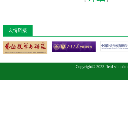
友情链接
Copyright© 2023 fletd.sdu.ed